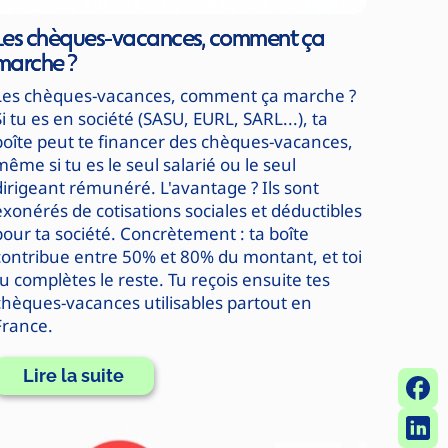
Les chèques-vacances, comment ça
marche ?
Les chèques-vacances, comment ça marche ?
Si tu es en société (SASU, EURL, SARL...), ta
boîte peut te financer des chèques-vacances,
même si tu es le seul salarié ou le seul
dirigeant rémunéré. L'avantage ? Ils sont
exonérés de cotisations sociales et déductibles
pour ta société. Concrètement : ta boîte
contribue entre 50% et 80% du montant, et toi
tu complètes le reste. Tu reçois ensuite tes
chèques-vacances utilisables partout en
France.
Lire la suite