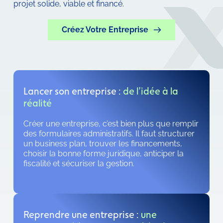
projet solide, viable et financé.
Créez Votre Entreprise
Lancer son entreprise : 
de l’idée à la 
réalité
Créer une entreprise, c’est bien plus que remplir 
des formulaires administratifs. Il faut structurer 
un business plan, trouver les financements, 
choisir la bonne forme juridique, anticiper la 
fiscalité et sécuriser la gestion.
Reprendre une entreprise : 
une 