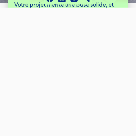
Votre projet mérite une base solide, et 
nous sommes là pour le construire avec 
vous.
Prendre rendez-vous
Création
 de société
Le cabinet Gexperteam accompagne ses clients dans 
leurs projets de
 création d’entreprise.
Une création d’entreprise peut passer par différentes 
phases plus ou moins complexes, telles que le 
développement de l’idée, l’étude de marché, la 
recherche de financement… 
Le cabinet est à l’écoute et propose des solutions 