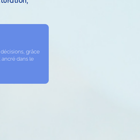
décisions, grâce 
ancré dans le 