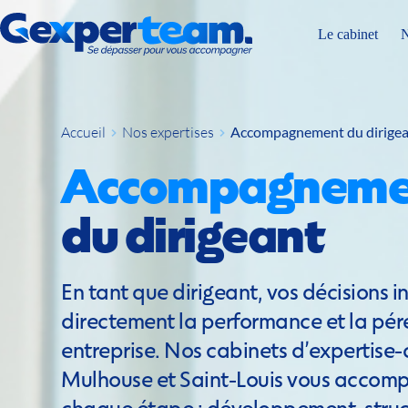
Passer
au
Le cabinet
N
contenu
Accueil
Nos expertises
Accompagnement du dirige
du dirigeant
En tant que dirigeant, vos décisions in
directement la performance et la pére
entreprise. Nos cabinets d’expertise
Mulhouse et Saint-Louis vous accomp
chaque étape : développement, struct