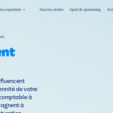
os expertises
Success stories
Sport & sponsoring
Act
ant
Accompagnement 
fluencent 
nnité de votre 
-comptable à 
agnent à 
uration, 