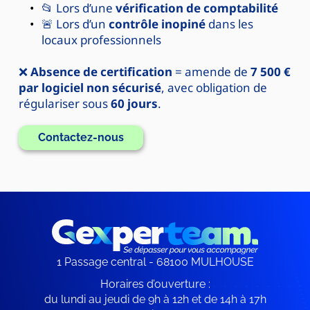
📂 Lors d’une 
vérification de comptabilité
🚨 Lors d’un 
contrôle inopiné
 dans les 
locaux professionnels
❌ 
Absence de certification
 = amende de 
7 500 € 
par logiciel non sécurisé
, avec obligation de 
régulariser sous 
60 jours
. 
Contactez-nous
1 Passage central - 68100 MULHOUSE
Horaires d’ouverture :
du lundi au jeudi de 9h à 12h et de 14h à 17h