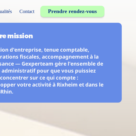
Prendre rendez-vous
ualités
Contact
re mission
ion d'entreprise, tenue comptable, 
rations fiscales, accompagnement à la 
ssance — Gexperteam gère l'ensemble de 
 administratif pour que vous puissiez 
concentrer sur ce qui compte : 
opper votre activité à Rixheim et dans le 
Rhin.