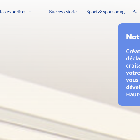
os expertises
Success stories
Sport & sponsoring
Act
Not
Créat
décla
croi
votre
vous 
dével
Haut-