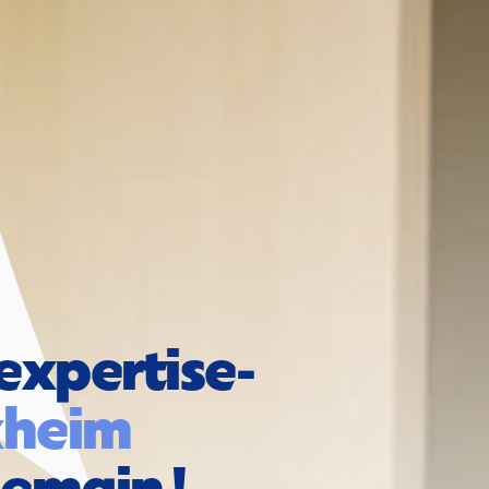
expertise-
à Rixheim 
demain !